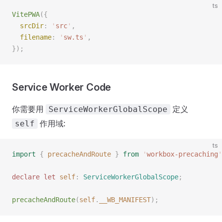
ts
VitePWA
({
  srcDir
: 
'
src
'
,
  filename
: 
'
sw.ts
'
,
});
Service Worker Code
你需要用
定义
ServiceWorkerGlobalScope
作用域:
self
ts
import
 {
 precacheAndRoute
 }
 from
 '
workbox-precaching
'
declare let 
self
: 
ServiceWorkerGlobalScope
;
precacheAndRoute
(
self
.
__WB_MANIFEST
);