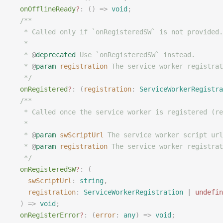
  onOfflineReady
?
: () => 
void
;
  /**
   * Called only if `onRegisteredSW` is not provided.
   *
   * 
@
deprecated
 Use `onRegisteredSW` instead.
   * 
@
param
 registration
 The service worker registrat
   */
  onRegistered
?
: (
registration
: 
ServiceWorkerRegistra
  /**
   * Called once the service worker is registered (re
   *
   * 
@
param
 swScriptUrl
 The service worker script url
   * 
@
param
 registration
 The service worker registrat
   */
  onRegisteredSW
?
: (
    swScriptUrl
: 
string
,
    registration
: 
ServiceWorkerRegistration
 | 
undefin
  ) => 
void
;
  onRegisterError
?
: (
error
: 
any
) => 
void
;