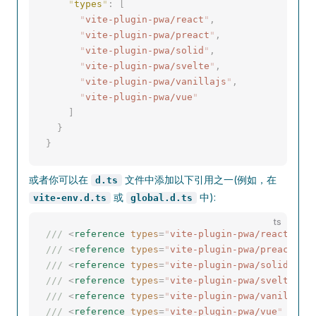
    "
types
"
:
 [
      "
vite-plugin-pwa/react
"
,
      "
vite-plugin-pwa/preact
"
,
      "
vite-plugin-pwa/solid
"
,
      "
vite-plugin-pwa/svelte
"
,
      "
vite-plugin-pwa/vanillajs
"
,
      "
vite-plugin-pwa/vue
"
    ]
  }
}
或者你可以在
文件中添加以下引用之一(例如，在
d.ts
或
中):
vite-env.d.ts
global.d.ts
ts
/// 
<
reference
 types
=
"
vite-plugin-pwa/react
"
 />
/// 
<
reference
 types
=
"
vite-plugin-pwa/preact
"
 /
/// 
<
reference
 types
=
"
vite-plugin-pwa/solid
"
 />
/// 
<
reference
 types
=
"
vite-plugin-pwa/svelte
"
 /
/// 
<
reference
 types
=
"
vite-plugin-pwa/vanillajs
/// 
<
reference
 types
=
"
vite-plugin-pwa/vue
"
 />