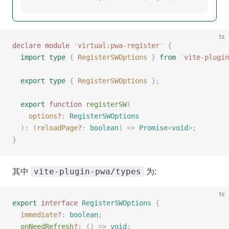
ts
declare
 module
 '
virtual:pwa-register
'
 {
  import
 type
 {
 RegisterSWOptions
 }
 from
 '
vite-plugin
  export
 type
 {
 RegisterSWOptions
 };
  export
 function
 registerSW
(
    options
?
: 
RegisterSWOptions
  ):
 (
reloadPage
?
: 
boolean
)
 =>
 Promise
<
void
>;
}
其中
为:
vite-plugin-pwa/types
ts
export
 interface
 RegisterSWOptions
 {
  immediate
?
: 
boolean
;
  onNeedRefresh
?
: () => 
void
;